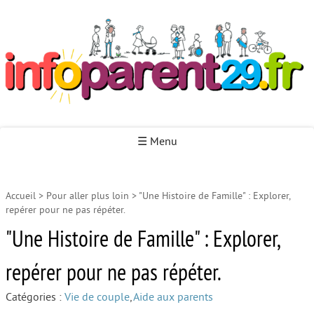
Infoparent29
☰ Menu
Accueil
>
Pour aller plus loin
>
"Une Histoire de Famille" : Explorer,
Accueil
repérer pour ne pas répéter.
Autour de la naissance
"Une Histoire de Famille" : Explorer,
Autour de la petite enfance
repérer pour ne pas répéter.
Autour de l’enfance
Catégories :
Vie de couple
,
Aide aux parents
Autour de la jeunesse