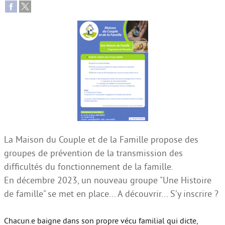
Autour de l’école
Protéger les enfants
Face au handicap
Face au deuil
Sortir en famille
Vie de couple
Aide aux parents
La Maison du Couple et de la Famille propose des
groupes de prévention de la transmission des
Place aux grands-parents
difficultés du fonctionnement de la famille.
En décembre 2023, un nouveau groupe "Une Histoire
de famille" se met en place... A découvrir... S’y inscrire ?
Chacun.e baigne dans son propre vécu familial qui dicte,