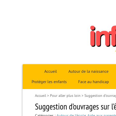
Infoparent29
Accueil
Autour de la naissance
Protéger les enfants
Face au handicap
Accueil
>
Pour aller plus loin
>
Suggestion d’ouvrag
Suggestion d’ouvrages sur l’
Catégories :
Autour de l’école
,
Aide aux parent