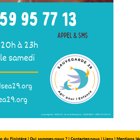
p du Finistère
|
Qui sommes-nous ?
|
Contactez-nous
|
Liens
|
Mentions lé