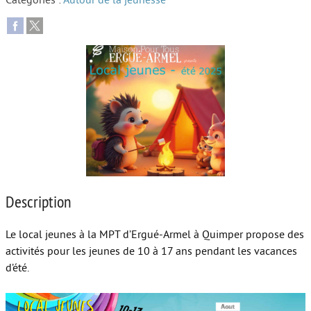
Catégories :
Autour de la jeunesse
Autour de l’école
Protéger les enfants
Face au handicap
Face au deuil
Sortir en famille
Vie de couple
Aide aux parents
Description
Place aux grands-parents
Le local jeunes à la MPT d’Ergué-Armel à Quimper propose des
activités pour les jeunes de 10 à 17 ans pendant les vacances
d’été.