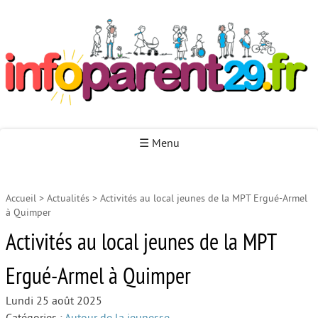
Infoparent29
☰ Menu
Accueil
>
Actualités
>
Activités au local jeunes de la MPT Ergué-Armel
Accueil
à Quimper
Autour de la naissance
Activités au local jeunes de la MPT
Autour de la petite enfance
Ergué-Armel à Quimper
Autour de l’enfance
Lundi 25 août 2025
Autour de la jeunesse