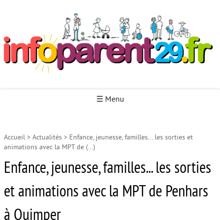
Infoparent29
☰ Menu
Accueil
>
Actualités
>
Enfance, jeunesse, familles... les sorties et
Accueil
animations avec la MPT de (…)
Autour de la naissance
Enfance, jeunesse, familles... les sorties
Autour de la petite enfance
et animations avec la MPT de Penhars
Autour de l’enfance
à Quimper
Autour de la jeunesse