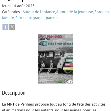
Jeudi 14 août 2025
Autour de l’école
Catégories :
Autour de l’enfance
,
Autour de la jeunesse
,
Sortir en
famille
,
Place aux grands-parents
Protéger les enfants
Face au handicap
Face au deuil
Sortir en famille
Vie de couple
Aide aux parents
Place aux grands-parents
Description
La MPT de Penhars propose tout au long de l’été des activités
et animations pour les enfants, pour les jeunes, pour les