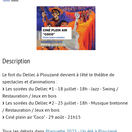
Autour de l’école
Protéger les enfants
Face au handicap
Face au deuil
Sortir en famille
Description
Vie de couple
Le fort du Dellec à Plouzané devient à l’été le théâtre de
Aide aux parents
spectacles et d’animations :
Les soirées du Dellec #1 - 18 juillet - 18h - Jazz - Swing /
Place aux grands-parents
Restauration / Jeux en bois
Les soirées du Dellec #2 - 25 juillet - 18h - Musique bretonne
/ Restauration / Jeux en bois
Ciné plein air "Coco" - 29 août - 21h15
Tous les détails dans
Plaquette 2025 - Un été à Plouzané