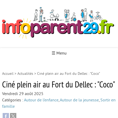
Infoparent29
☰ Menu
Accueil
>
Actualités
>
Ciné plein air au Fort du Dellec : "Coco"
Accueil
Ciné plein air au Fort du Dellec : "Coco"
Autour de la naissance
Vendredi 29 août 2025
Autour de la petite enfance
Catégories :
Autour de l’enfance
,
Autour de la jeunesse
,
Sortir en
Autour de l’enfance
famille
Autour de la jeunesse