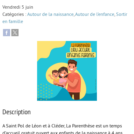
Vendredi 5 juin
Autour de l’école
Catégories :
Autour de la naissance
,
Autour de l’enfance
,
Sortir
en famille
Protéger les enfants
Face au handicap
Face au deuil
Sortir en famille
Vie de couple
Aide aux parents
Place aux grands-parents
Description
A Saint Pol de Léon et à Cléder, La Parenthèse est un temps
d’accueil gratuit ouvert aux enfants de la naissance à 4 ans,