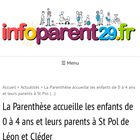
Infoparent29
☰ Menu
Accueil
>
Actualités
>
La Parenthèse accueille les enfants de 0 à 4 ans
Accueil
et leurs parents à St Pol (…)
Autour de la naissance
La Parenthèse accueille les enfants de
Autour de la petite enfance
0 à 4 ans et leurs parents à St Pol de
Autour de l’enfance
Léon et Cléder
Autour de la jeunesse