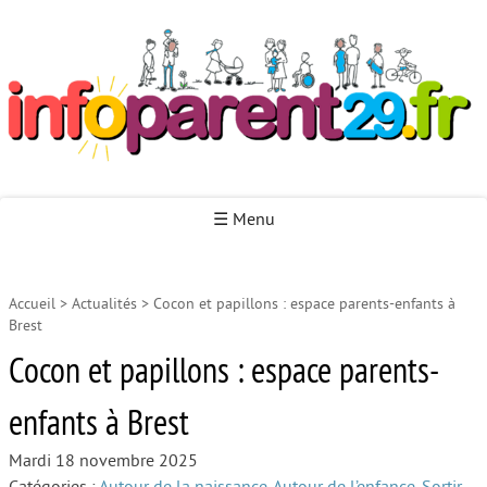
Infoparent29
☰ Menu
Accueil
>
Actualités
>
Cocon et papillons : espace parents-enfants à
Accueil
Brest
Autour de la naissance
Cocon et papillons : espace parents-
Autour de la petite enfance
enfants à Brest
Autour de l’enfance
Mardi 18 novembre 2025
Autour de la jeunesse