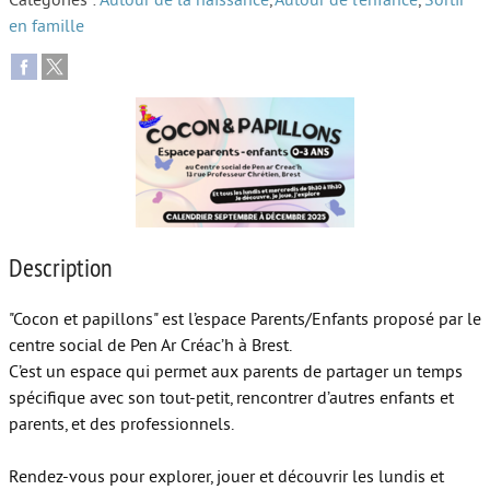
Catégories :
Autour de la naissance
,
Autour de l’enfance
,
Sortir
en famille
Autour de l’école
Protéger les enfants
Face au handicap
Face au deuil
Sortir en famille
Vie de couple
Description
Aide aux parents
"Cocon et papillons" est l’espace Parents/Enfants proposé par le
Place aux grands-parents
centre social de Pen Ar Créac’h à Brest.
C’est un espace qui permet aux parents de partager un temps
spécifique avec son tout-petit, rencontrer d’autres enfants et
parents, et des professionnels.
Rendez-vous pour explorer, jouer et découvrir les lundis et