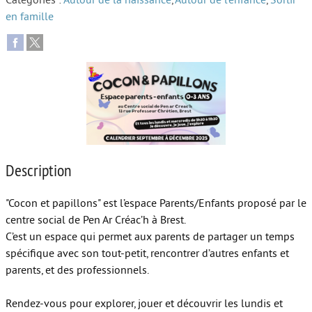
Catégories :
Autour de la naissance
,
Autour de l’enfance
,
Sortir
en famille
Autour de l’école
Protéger les enfants
Face au handicap
Face au deuil
Sortir en famille
Vie de couple
Description
Aide aux parents
"Cocon et papillons" est l’espace Parents/Enfants proposé par le
Place aux grands-parents
centre social de Pen Ar Créac’h à Brest.
C’est un espace qui permet aux parents de partager un temps
spécifique avec son tout-petit, rencontrer d’autres enfants et
parents, et des professionnels.
Rendez-vous pour explorer, jouer et découvrir les lundis et