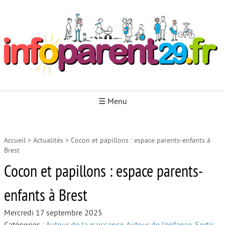
Infoparent29
☰ Menu
Accueil
>
Actualités
>
Cocon et papillons : espace parents-enfants à
Accueil
Brest
Autour de la naissance
Cocon et papillons : espace parents-
Autour de la petite enfance
enfants à Brest
Autour de l’enfance
Mercredi 17 septembre 2025
Autour de la jeunesse