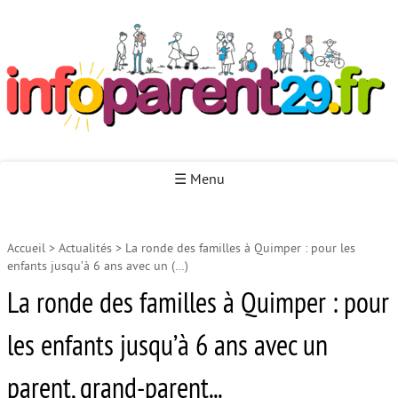
Infoparent29
☰ Menu
Accueil
>
Actualités
>
La ronde des familles à Quimper : pour les
Accueil
enfants jusqu’à 6 ans avec un (…)
Autour de la naissance
La ronde des familles à Quimper : pour
Autour de la petite enfance
les enfants jusqu’à 6 ans avec un
Autour de l’enfance
parent, grand-parent...
Autour de la jeunesse