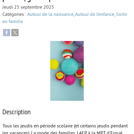
Jeudi 25 septembre 2025
Autour de l’école
Catégories :
Autour de la naissance
,
Autour de l’enfance
,
Sortir
en famille
Protéger les enfants
Face au handicap
Face au deuil
Sortir en famille
Vie de couple
Aide aux parents
Place aux grands-parents
Description
Tous les jeudis en période scolaire (et certains jeudis pendant
les vacances), La ronde des familles, LAEP à la MPT d’Ergué