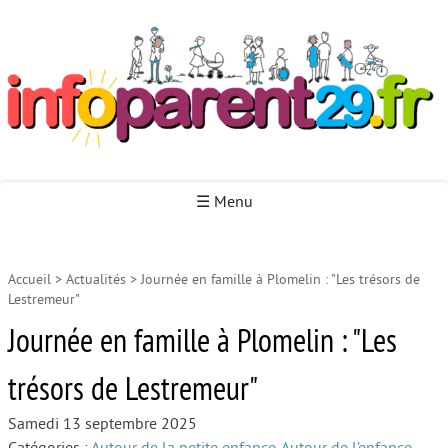
Infoparent29
☰ Menu
Accueil
>
Actualités
>
Journée en famille à Plomelin : "Les trésors de
Accueil
Lestremeur"
Autour de la naissance
Journée en famille à Plomelin : "Les
Autour de la petite enfance
trésors de Lestremeur"
Autour de l’enfance
Samedi 13 septembre 2025
Autour de la jeunesse