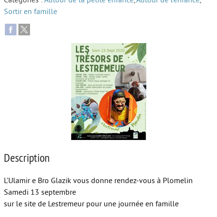
Catégories :
Autour de la petite enfance
,
Autour de l’enfance
,
Sortir en famille
Autour de l’école
Protéger les enfants
Face au handicap
Face au deuil
Sortir en famille
Vie de couple
Aide aux parents
Place aux grands-parents
Description
L’Ulamir e Bro Glazik vous donne rendez-vous à Plomelin
Samedi 13 septembre
sur le site de Lestremeur pour une journée en famille