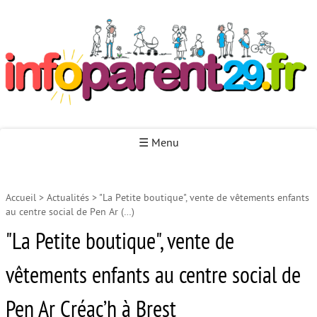
Infoparent29
☰ Menu
Accueil
>
Actualités
>
"La Petite boutique", vente de vêtements enfants
Accueil
au centre social de Pen Ar (…)
Autour de la naissance
"La Petite boutique", vente de
Autour de la petite enfance
vêtements enfants au centre social de
Autour de l’enfance
Pen Ar Créac’h à Brest
Autour de la jeunesse