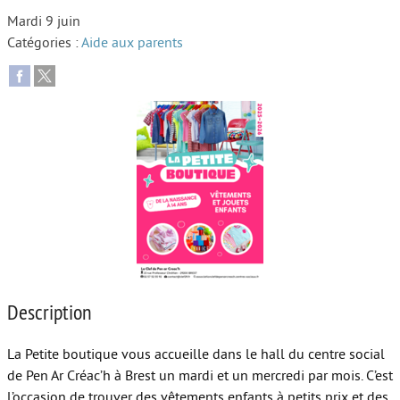
Mardi 9 juin
Autour de l’école
Catégories :
Aide aux parents
Protéger les enfants
Face au handicap
Face au deuil
Sortir en famille
Vie de couple
Aide aux parents
Place aux grands-parents
Description
La Petite boutique vous accueille dans le hall du centre social
de Pen Ar Créac’h à Brest un mardi et un mercredi par mois. C’est
l’occasion de trouver des vêtements enfants à petits prix et des