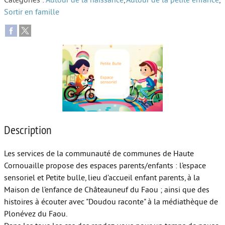
Catégories :
Autour de la naissance
,
Autour de la petite enfance
,
Sortir en famille
Autour de l’école
Protéger les enfants
Face au handicap
Face au deuil
Sortir en famille
Vie de couple
Description
Aide aux parents
Les services de la communauté de communes de Haute
Place aux grands-parents
Cornouaille propose des espaces parents/enfants : l’espace
sensoriel et Petite bulle, lieu d’accueil enfant parents, à la
Maison de l’enfance de Châteauneuf du Faou ; ainsi que des
histoires à écouter avec "Doudou raconte" à la médiathèque de
Plonévez du Faou.