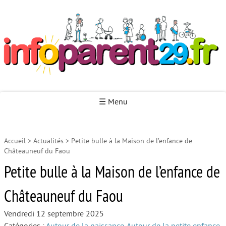
Infoparent29
☰ Menu
Accueil
>
Actualités
>
Petite bulle à la Maison de l’enfance de
Accueil
Châteauneuf du Faou
Autour de la naissance
Petite bulle à la Maison de l’enfance de
Autour de la petite enfance
Châteauneuf du Faou
Autour de l’enfance
Vendredi 12 septembre 2025
Autour de la jeunesse