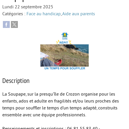
Lundi 22 septembre 2025
Autour de l’école
Catégories :
Face au handicap
,
Aide aux parents
Protéger les enfants
Face au handicap
Face au deuil
Sortir en famille
Vie de couple
Description
Aide aux parents
Place aux grands-parents
La Soupape, sur la presqu’île de Crozon organise pour les
enfants, ados et adulte en fragilités et/ou leurs proches des
temps pour souffler le temps d’un temps adapté, construits
ensemble avec une équipe professionnels.
Renseignements et inscriptions : 06 81 55 83 40 -