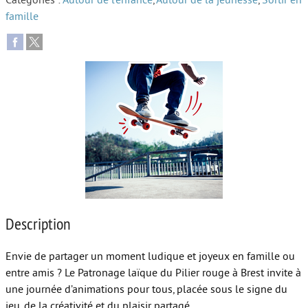
Catégories :
Autour de l’enfance
,
Autour de la jeunesse
,
Sortir en
famille
Autour de l’école
Protéger les enfants
Face au handicap
Face au deuil
Sortir en famille
Vie de couple
Aide aux parents
Place aux grands-parents
Description
Envie de partager un moment ludique et joyeux en famille ou
entre amis ? Le Patronage laïque du Pilier rouge à Brest invite à
une journée d’animations pour tous, placée sous le signe du
jeu, de la créativité et du plaisir partagé.