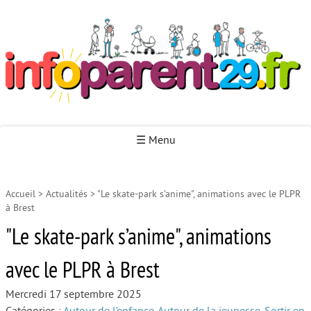
Infoparent29
☰ Menu
Accueil
>
Actualités
>
"Le skate-park s’anime", animations avec le PLPR
Accueil
à Brest
Autour de la naissance
"Le skate-park s’anime", animations
Autour de la petite enfance
avec le PLPR à Brest
Autour de l’enfance
Mercredi 17 septembre 2025
Autour de la jeunesse