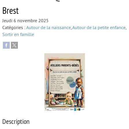
Brest
Autour de l’école
Jeudi 6 novembre 2025
Protéger les enfants
Catégories :
Autour de la naissance
,
Autour de la petite enfance
,
Face au handicap
Sortir en famille
Face au deuil
Sortir en famille
Vie de couple
Aide aux parents
Place aux grands-parents
Description