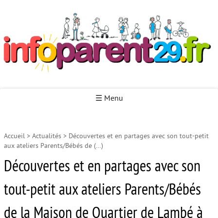
Infoparent29
☰ Menu
Accueil
>
Actualités
>
Découvertes et en partages avec son tout-petit
Accueil
aux ateliers Parents/Bébés de (…)
Autour de la naissance
Découvertes et en partages avec son
Autour de la petite enfance
tout-petit aux ateliers Parents/Bébés
Autour de l’enfance
de la Maison de Quartier de Lambé à
Autour de la jeunesse