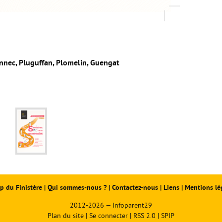
onnec, Pluguffan, Plomelin, Guengat
p du Finistère
|
Qui sommes-nous ?
|
Contactez-nous
|
Liens
|
Mentions lé
2012-2026 — Infoparent29
Plan du site
|
Se connecter
|
RSS 2.0
|
SPIP