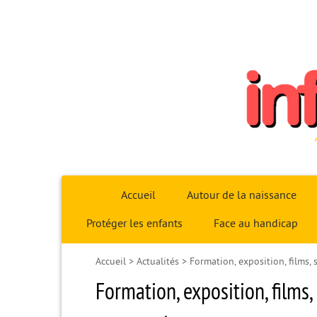
Infoparent29
Accueil
Autour de la naissance
Protéger les enfants
Face au handicap
Accueil
>
Actualités
>
Formation, exposition, films, 
Formation, exposition, films,