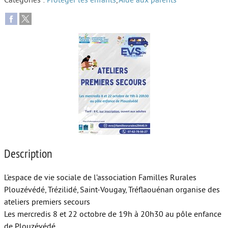
Catégories :
Protéger les enfants
,
Aide aux parents
Autour de l’école
Protéger les enfants
Face au handicap
Face au deuil
Sortir en famille
Vie de couple
Aide aux parents
Description
Place aux grands-parents
L’espace de vie sociale de l’association Familles Rurales
Plouzévédé, Trézilidé, Saint-Vougay, Tréflaouénan organise des
ateliers premiers secours
Les mercredis 8 et 22 octobre de 19h à 20h30 au pôle enfance
de Plouzévédé