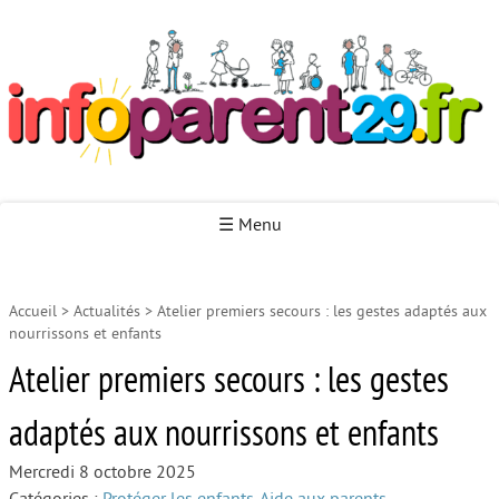
Infoparent29
☰ Menu
Accueil
>
Actualités
>
Atelier premiers secours : les gestes adaptés aux
Accueil
nourrissons et enfants
Autour de la naissance
Atelier premiers secours : les gestes
Autour de la petite enfance
adaptés aux nourrissons et enfants
Autour de l’enfance
Mercredi 8 octobre 2025
Autour de la jeunesse