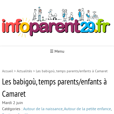
Infoparent29
☰ Menu
Accueil
>
Actualités
>
Les babigoù, temps parents/enfants à Camaret
Accueil
Les babigoù, temps parents/enfants à
Autour de la naissance
Camaret
Autour de la petite enfance
Autour de l’enfance
Mardi 2 juin
Catégories :
Autour de la naissance
,
Autour de la petite enfance
,
Autour de la jeunesse