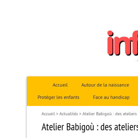
Infoparent29
Accueil
Autour de la naissance
Protéger les enfants
Face au handicap
Accueil
>
Actualités
>
Atelier Babigoù : des atelier
Atelier Babigoù : des atelie