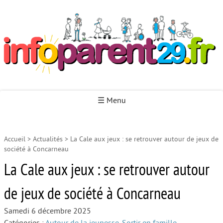
Infoparent29
☰ Menu
Accueil
>
Actualités
>
La Cale aux jeux : se retrouver autour de jeux de
Accueil
société à Concarneau
Autour de la naissance
La Cale aux jeux : se retrouver autour
Autour de la petite enfance
de jeux de société à Concarneau
Autour de l’enfance
Samedi 6 décembre 2025
Autour de la jeunesse