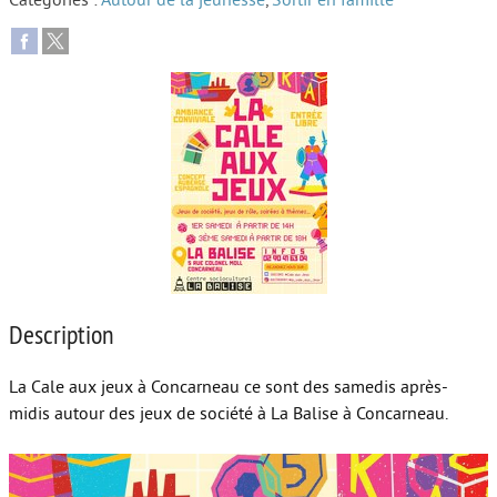
Catégories :
Autour de la jeunesse
,
Sortir en famille
Autour de l’école
Protéger les enfants
Face au handicap
Face au deuil
Sortir en famille
Vie de couple
Aide aux parents
Description
Place aux grands-parents
La Cale aux jeux à Concarneau ce sont des samedis après-
midis autour des jeux de société à La Balise à Concarneau.