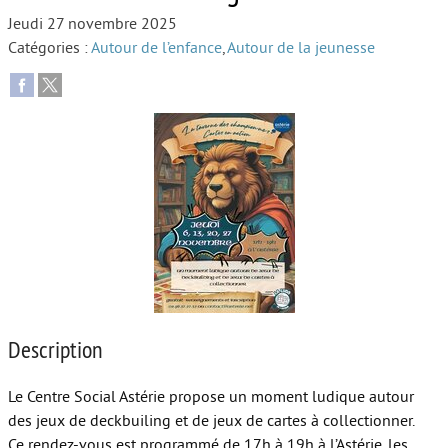
Jeudi 27 novembre 2025
Autour de l’école
Catégories :
Autour de l’enfance
,
Autour de la jeunesse
Protéger les enfants
Face au handicap
Face au deuil
Sortir en famille
Vie de couple
Aide aux parents
Place aux grands-parents
Description
Le Centre Social Astérie propose un moment ludique autour
des jeux de deckbuiling et de jeux de cartes à collectionner.
Ce rendez-vous est programmé de 17h à 19h à l’Astérie, les