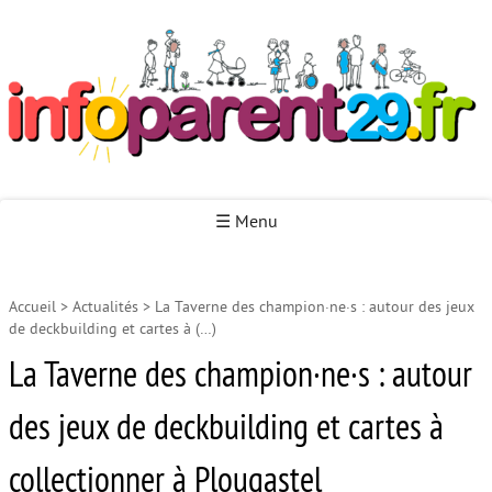
Infoparent29
☰ Menu
Accueil
>
Actualités
>
La Taverne des champion·ne·s : autour des jeux
Accueil
de deckbuilding et cartes à (…)
Autour de la naissance
La Taverne des champion·ne·s : autour
Autour de la petite enfance
des jeux de deckbuilding et cartes à
Autour de l’enfance
collectionner à Plougastel
Autour de la jeunesse