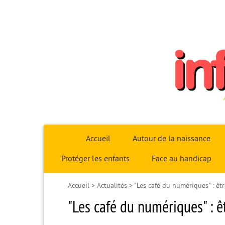
Infoparent29
Accueil
Autour de la naissance
Protéger les enfants
Face au handicap
Accueil
>
Actualités
>
"Les café du numériques" : êt
"Les café du numériques" : ê