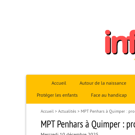
Infoparent29
Accueil
Autour de la naissance
Protéger les enfants
Face au handicap
Accueil
>
Actualités
>
MPT Penhars à Quimper : pro
MPT Penhars à Quimper : pr
Mercredi 10 décembre 2025