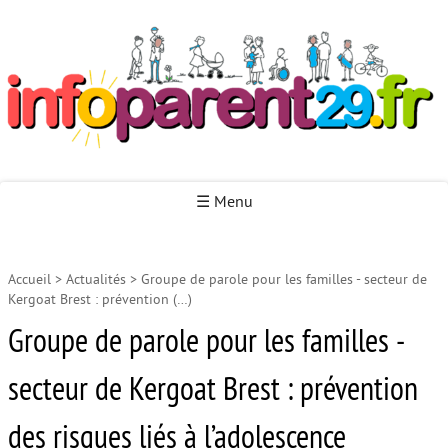
Infoparent29
☰ Menu
Accueil
>
Actualités
>
Groupe de parole pour les familles - secteur de
Accueil
Kergoat Brest : prévention (…)
Autour de la naissance
Groupe de parole pour les familles -
Autour de la petite enfance
secteur de Kergoat Brest : prévention
Autour de l’enfance
des risques liés à l’adolescence
Autour de la jeunesse