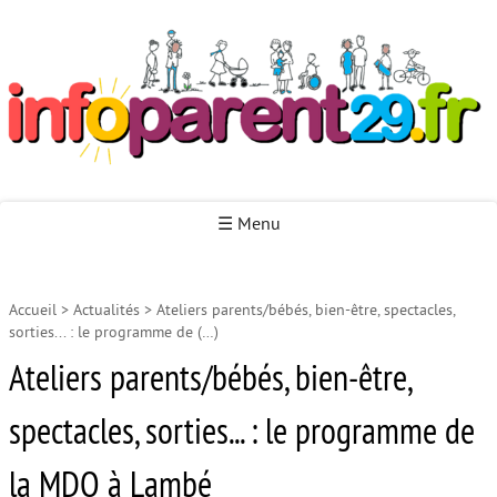
Infoparent29
☰ Menu
Accueil
>
Actualités
>
Ateliers parents/bébés, bien-être, spectacles,
Accueil
sorties... : le programme de (…)
Autour de la naissance
Ateliers parents/bébés, bien-être,
Autour de la petite enfance
spectacles, sorties... : le programme de
Autour de l’enfance
la MDQ à Lambé
Autour de la jeunesse