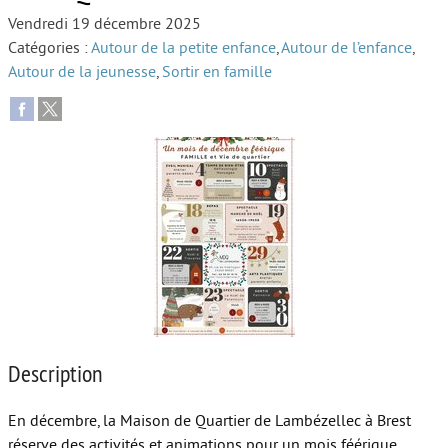
Vendredi 19 décembre 2025
Autour de l’école
Catégories :
Autour de la petite enfance
,
Autour de l’enfance
,
Autour de la jeunesse
,
Sortir en famille
Protéger les enfants
Face au handicap
Face au deuil
Sortir en famille
Vie de couple
Aide aux parents
Place aux grands-parents
Description
En décembre, la Maison de Quartier de Lambézellec à Brest
réserve des activités et animations pour un mois féérique.