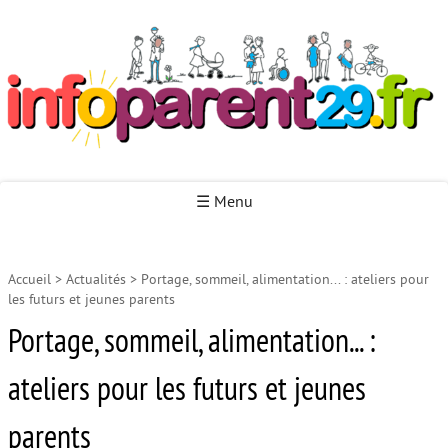
Infoparent29
☰ Menu
Accueil
>
Actualités
>
Portage, sommeil, alimentation... : ateliers pour
Accueil
les futurs et jeunes parents
Autour de la naissance
Portage, sommeil, alimentation... :
Autour de la petite enfance
ateliers pour les futurs et jeunes
Autour de l’enfance
parents
Autour de la jeunesse