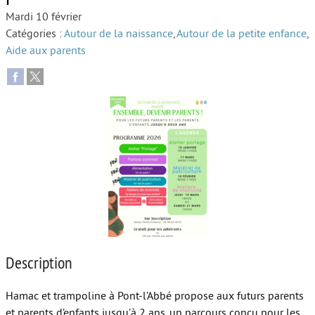
Mardi 10 février
Autour de l’école
Catégories :
Autour de la naissance
,
Autour de la petite enfance
,
Aide aux parents
Protéger les enfants
Face au handicap
Face au deuil
Sortir en famille
Vie de couple
Aide aux parents
Place aux grands-parents
Description
Hamac et trampoline à Pont-l’Abbé propose aux futurs parents
et parents d’enfants jusqu’à 2 ans, un parcours conçu pour les