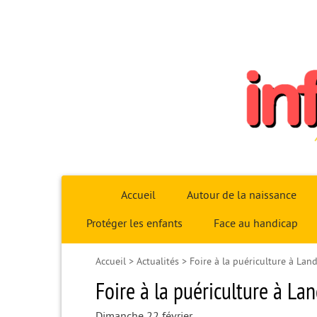
Infoparent29
Accueil
Autour de la naissance
Protéger les enfants
Face au handicap
Accueil
>
Actualités
>
Foire à la puériculture à Lan
Foire à la puériculture à La
Dimanche 22 février