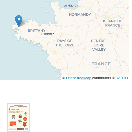
©
OpenStreetMap
contributors ©
CARTO