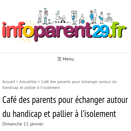
Infoparent29
☰ Menu
Accueil
>
Actualités
>
Café des parents pour échanger autour du
Accueil
handicap et pallier à l’isolement
Autour de la naissance
Café des parents pour échanger autour
Autour de la petite enfance
du handicap et pallier à l’isolement
Autour de l’enfance
Dimanche 11 janvier
Autour de la jeunesse