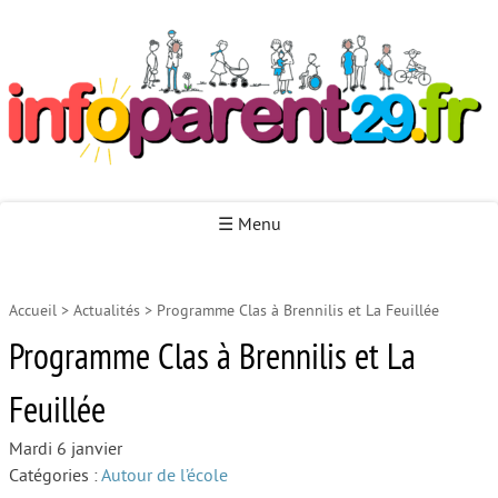
Infoparent29
☰ Menu
Accueil
>
Actualités
>
Programme Clas à Brennilis et La Feuillée
Accueil
Programme Clas à Brennilis et La
Autour de la naissance
Feuillée
Autour de la petite enfance
Autour de l’enfance
Mardi 6 janvier
Catégories :
Autour de l’école
Autour de la jeunesse