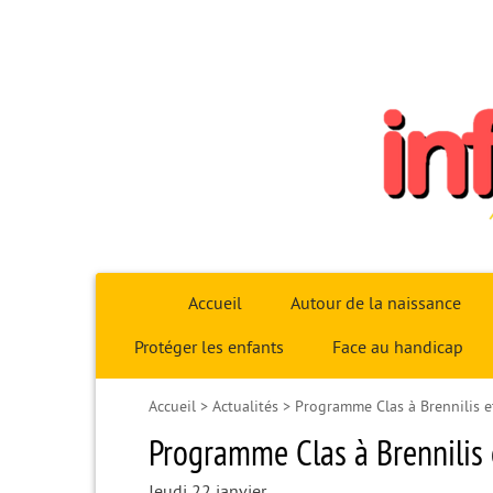
Infoparent29
Accueil
Autour de la naissance
Protéger les enfants
Face au handicap
Accueil
>
Actualités
>
Programme Clas à Brennilis et
Programme Clas à Brennilis 
Jeudi 22 janvier