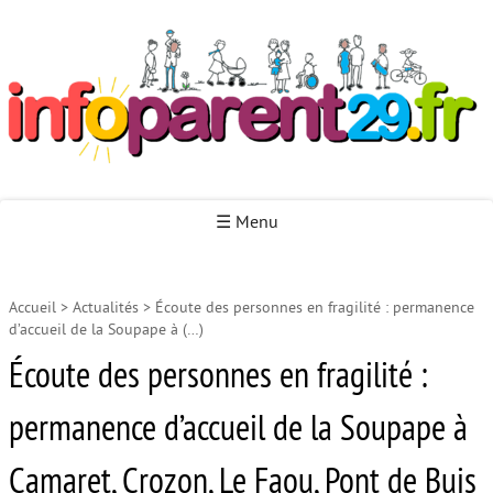
Infoparent29
☰ Menu
Accueil
>
Actualités
>
Écoute des personnes en fragilité : permanence
Accueil
d’accueil de la Soupape à (…)
Autour de la naissance
Écoute des personnes en fragilité :
Autour de la petite enfance
permanence d’accueil de la Soupape à
Autour de l’enfance
Camaret, Crozon, Le Faou, Pont de Buis
Autour de la jeunesse