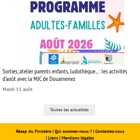
Sorties, atelier parents enfants, ludothèque... : les activités
d’août avec la MJC de Douarnenez
Mardi 11 août
Toutes les actualités
Réaap du Finistère
|
Qui sommes-nous ?
|
Contactez-nous
|
Liens
|
Mentions légales