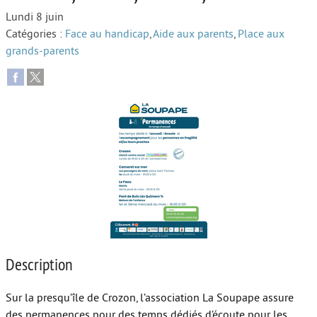
Lundi 8 juin
Autour de l’école
Catégories :
Face au handicap
,
Aide aux parents
,
Place aux
grands-parents
Protéger les enfants
Face au handicap
Face au deuil
Sortir en famille
Vie de couple
Aide aux parents
Place aux grands-parents
Description
Sur la presqu’île de Crozon, l’association La Soupape assure
des permanences pour des temps dédiés d’écoute pour les