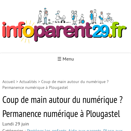
Infoparent29
☰ Menu
Accueil
>
Actualités
>
Coup de main autour du numérique ?
Accueil
Permanence numérique à Plougastel
Autour de la naissance
Coup de main autour du numérique ?
Autour de la petite enfance
Permanence numérique à Plougastel
Autour de l’enfance
Lundi 29 juin
Autour de la jeunesse