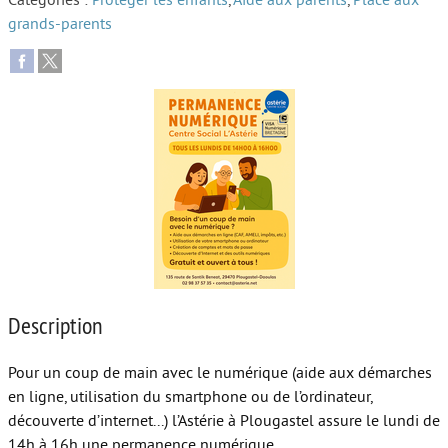
Catégories :
Protéger les enfants
,
Aide aux parents
,
Place aux
grands-parents
Autour de l’école
Protéger les enfants
Face au handicap
Face au deuil
Sortir en famille
Vie de couple
Aide aux parents
Place aux grands-parents
Description
Pour un coup de main avec le numérique (aide aux démarches
en ligne, utilisation du smartphone ou de l’ordinateur,
découverte d’internet...) l’Astérie à Plougastel assure le lundi de
14h à 16h une permanence numérique.