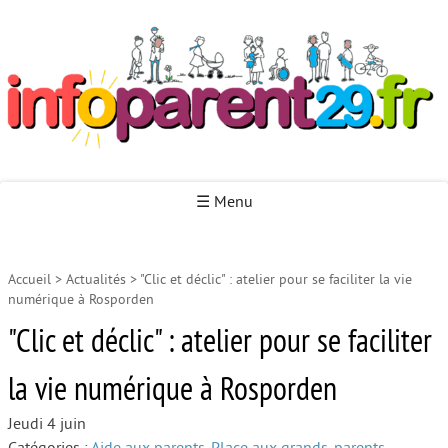
Infoparent29
☰ Menu
Accueil
>
Actualités
>
"Clic et déclic" : atelier pour se faciliter la vie
Accueil
numérique à Rosporden
Autour de la naissance
"Clic et déclic" : atelier pour se faciliter
Autour de la petite enfance
la vie numérique à Rosporden
Autour de l’enfance
Jeudi 4 juin
Autour de la jeunesse