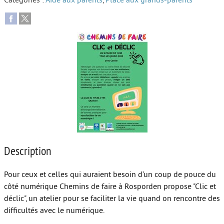
Catégories :
Aide aux parents
,
Place aux grands-parents
Autour de l’école
Protéger les enfants
Face au handicap
Face au deuil
Sortir en famille
Vie de couple
Aide aux parents
Description
Place aux grands-parents
Pour ceux et celles qui auraient besoin d’un coup de pouce du
côté numérique Chemins de faire à Rosporden propose "Clic et
déclic", un atelier pour se faciliter la vie quand on rencontre des
difficultés avec le numérique.