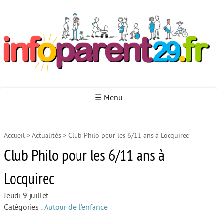
Infoparent29
☰ Menu
Accueil
>
Actualités
>
Club Philo pour les 6/11 ans à Locquirec
Accueil
Club Philo pour les 6/11 ans à
Autour de la naissance
Locquirec
Autour de la petite enfance
Autour de l’enfance
Jeudi 9 juillet
Catégories :
Autour de l’enfance
Autour de la jeunesse