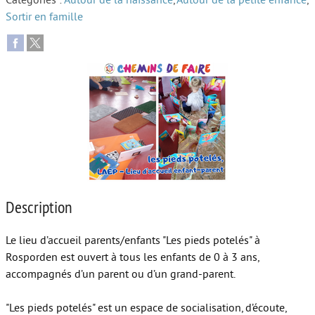
Catégories :
Autour de la naissance
,
Autour de la petite enfance
,
Sortir en famille
Autour de l’école
Protéger les enfants
Face au handicap
Face au deuil
Sortir en famille
Vie de couple
Aide aux parents
Description
Place aux grands-parents
Le lieu d’accueil parents/enfants "Les pieds potelés" à
Rosporden est ouvert à tous les enfants de 0 à 3 ans,
accompagnés d’un parent ou d’un grand-parent.
"Les pieds potelés" est un espace de socialisation, d’écoute,