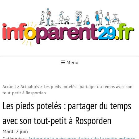
Infoparent29
☰ Menu
Accueil
>
Actualités
>
Les pieds potelés : partager du temps avec son
Accueil
tout-petit à Rosporden
Autour de la naissance
Les pieds potelés : partager du temps
Autour de la petite enfance
avec son tout-petit à Rosporden
Autour de l’enfance
Mardi 2 juin
Autour de la jeunesse