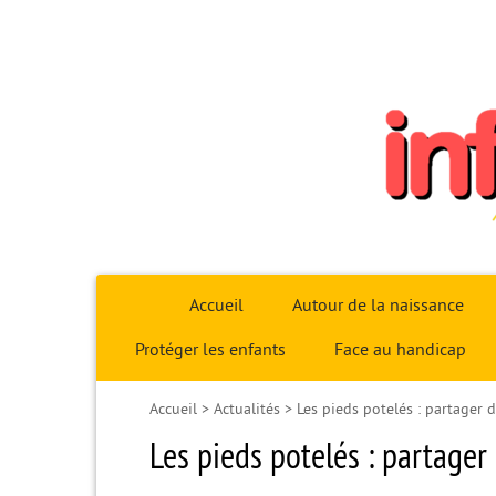
Infoparent29
Accueil
Autour de la naissance
Protéger les enfants
Face au handicap
Accueil
>
Actualités
>
Les pieds potelés : partager
Les pieds potelés : partager