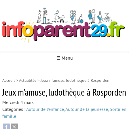
Infoparent29
☰ Menu
Accueil
>
Actualités
>
Jeux m’amuse, ludothèque à Rosporden
Accueil
Jeux m’amuse, ludothèque à Rosporden
Autour de la naissance
Mercredi 4 mars
Autour de la petite enfance
Catégories :
Autour de l’enfance
,
Autour de la jeunesse
,
Sortir en
Autour de l’enfance
famille
Autour de la jeunesse