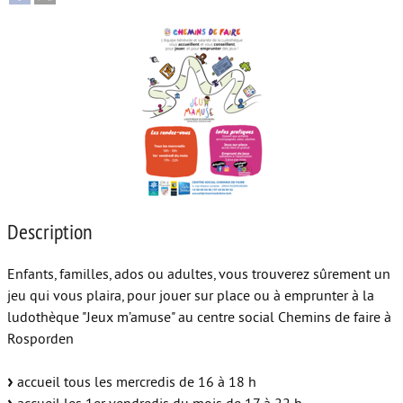
Autour de l’école
Protéger les enfants
Face au handicap
Face au deuil
Sortir en famille
Vie de couple
Description
Aide aux parents
Enfants, familles, ados ou adultes, vous trouverez sûrement un
Place aux grands-parents
jeu qui vous plaira, pour jouer sur place ou à emprunter à la
ludothèque "Jeux m’amuse" au centre social Chemins de faire à
Rosporden
accueil tous les mercredis de 16 à 18 h