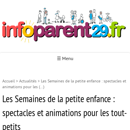
Infoparent29
☰ Menu
Accueil
>
Actualités
>
Les Semaines de la petite enfance : spectacles et
Accueil
animations pour les (…)
Autour de la naissance
Les Semaines de la petite enfance :
Autour de la petite enfance
spectacles et animations pour les tout-
Autour de l’enfance
petits
Autour de la jeunesse