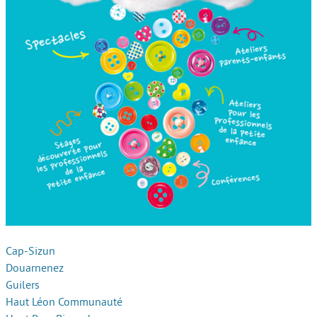
Cap-Sizun
Douarnenez
Guilers
Haut Léon Communauté