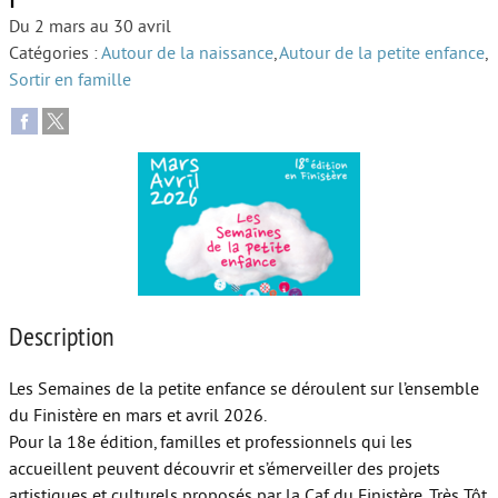
Du 2 mars au 30 avril
Autour de l’école
Catégories :
Autour de la naissance
,
Autour de la petite enfance
,
Sortir en famille
Protéger les enfants
Face au handicap
Face au deuil
Sortir en famille
Vie de couple
Aide aux parents
Description
Place aux grands-parents
Les Semaines de la petite enfance se déroulent sur l’ensemble
du Finistère en mars et avril 2026.
Pour la 18e édition, familles et professionnels qui les
accueillent peuvent découvrir et s’émerveiller des projets
artistiques et culturels proposés par la Caf du Finistère, Très Tôt