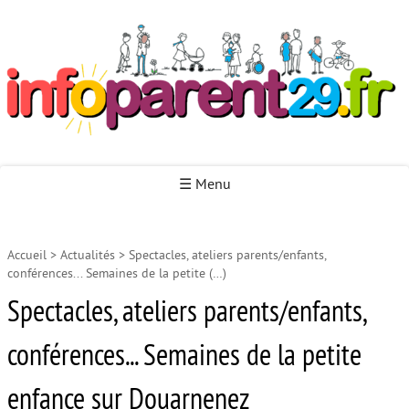
Infoparent29
☰ Menu
Accueil
>
Actualités
>
Spectacles, ateliers parents/enfants,
Accueil
conférences... Semaines de la petite (…)
Autour de la naissance
Spectacles, ateliers parents/enfants,
Autour de la petite enfance
conférences... Semaines de la petite
Autour de l’enfance
enfance sur Douarnenez
Autour de la jeunesse