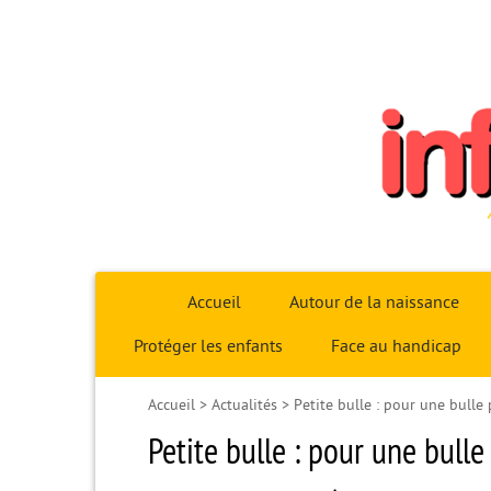
Infoparent29
Accueil
Autour de la naissance
Protéger les enfants
Face au handicap
Accueil
>
Actualités
>
Petite bulle : pour une bulle
Petite bulle : pour une bull