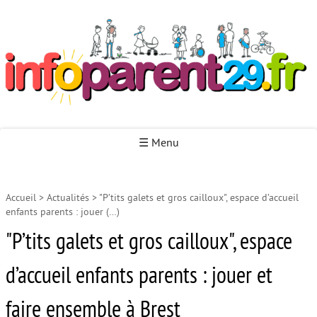
Infoparent29
☰ Menu
Accueil
>
Actualités
>
"P’tits galets et gros cailloux", espace d’accueil
Accueil
enfants parents : jouer (…)
Autour de la naissance
"P’tits galets et gros cailloux", espace
Autour de la petite enfance
d’accueil enfants parents : jouer et
Autour de l’enfance
faire ensemble à Brest
Autour de la jeunesse