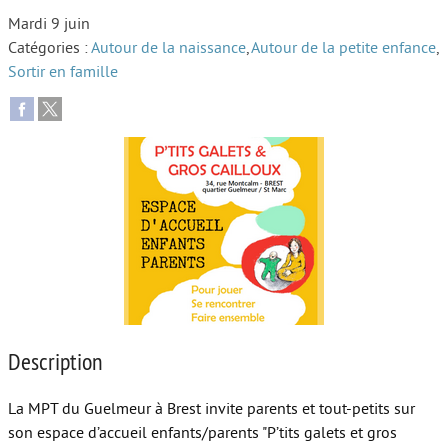
Mardi 9 juin
Autour de l’école
Catégories :
Autour de la naissance
,
Autour de la petite enfance
,
Sortir en famille
Protéger les enfants
Face au handicap
Face au deuil
Sortir en famille
Vie de couple
Aide aux parents
Place aux grands-parents
Description
La MPT du Guelmeur à Brest invite parents et tout-petits sur
son espace d’accueil enfants/parents "P’tits galets et gros