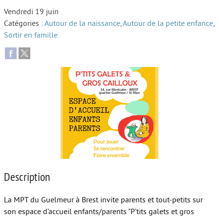
Vendredi 19 juin
Autour de l’école
Catégories :
Autour de la naissance
,
Autour de la petite enfance
,
Sortir en famille
Protéger les enfants
Face au handicap
Face au deuil
Sortir en famille
Vie de couple
Aide aux parents
Place aux grands-parents
Description
La MPT du Guelmeur à Brest invite parents et tout-petits sur
son espace d’accueil enfants/parents "P’tits galets et gros