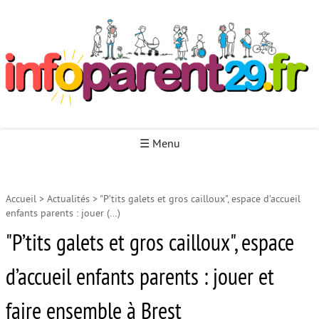
Infoparent29
☰ Menu
Accueil
>
Actualités
>
"P’tits galets et gros cailloux", espace d’accueil
Accueil
enfants parents : jouer (…)
Autour de la naissance
"P’tits galets et gros cailloux", espace
Autour de la petite enfance
d’accueil enfants parents : jouer et
Autour de l’enfance
faire ensemble à Brest
Autour de la jeunesse