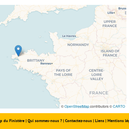
©
OpenStreetMap
contributors ©
CARTO
p du Finistère
|
Qui sommes-nous ?
|
Contactez-nous
|
Liens
|
Mentions lé