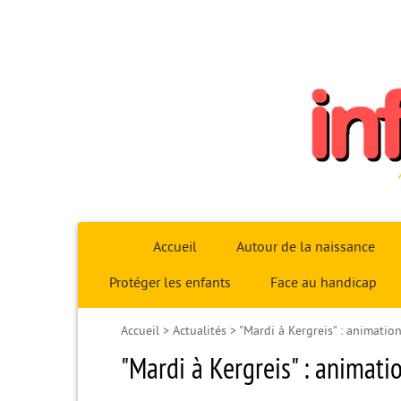
Infoparent29
Accueil
Autour de la naissance
Protéger les enfants
Face au handicap
Accueil
>
Actualités
>
"Mardi à Kergreis" : animatio
"Mardi à Kergreis" : animati