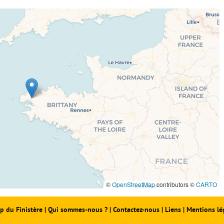
©
OpenStreetMap
contributors ©
CARTO
p du Finistère
|
Qui sommes-nous ?
|
Contactez-nous
|
Liens
|
Mentions lé