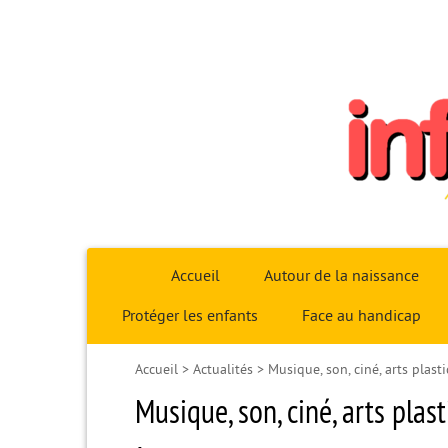
Infoparent29
Accueil
Autour de la naissance
Protéger les enfants
Face au handicap
Accueil
>
Actualités
>
Musique, son, ciné, arts plasti
Musique, son, ciné, arts plast