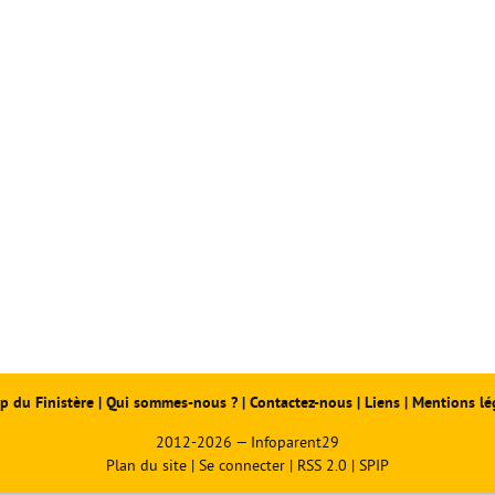
p du Finistère
|
Qui sommes-nous ?
|
Contactez-nous
|
Liens
|
Mentions lé
2012-2026 — Infoparent29
Plan du site
|
Se connecter
|
RSS 2.0
|
SPIP