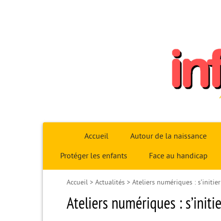
Infoparent29
Accueil
Autour de la naissance
Protéger les enfants
Face au handicap
Accueil
>
Actualités
>
Ateliers numériques : s’initie
Ateliers numériques : s’initi