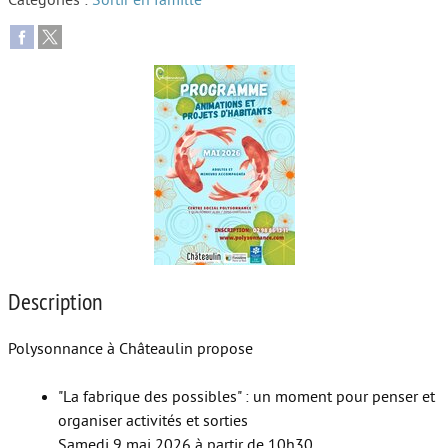
Catégories :
Sortir en famille
Autour de l’école
Protéger les enfants
Face au handicap
Face au deuil
Sortir en famille
Vie de couple
Aide aux parents
Description
Place aux grands-parents
Polysonnance à Châteaulin propose
"La fabrique des possibles" : un moment pour penser et
organiser activités et sorties
Samedi 9 mai 2026 à partir de 10h30