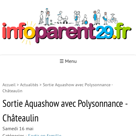
Infoparent29
☰ Menu
Accueil
>
Actualités
>
Sortie Aquashow avec Polysonnance -
Accueil
Châteaulin
Autour de la naissance
Sortie Aquashow avec Polysonnance -
Autour de la petite enfance
Châteaulin
Autour de l’enfance
Samedi 16 mai
Autour de la jeunesse