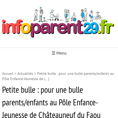
Infoparent29
☰ Menu
Accueil
>
Actualités
>
Petite bulle : pour une bulle parents/enfants au
Accueil
Pôle Enfance-Jeunesse de (…)
Autour de la naissance
Petite bulle : pour une bulle
Autour de la petite enfance
parents/enfants au Pôle Enfance-
Autour de l’enfance
Jeunesse de Châteauneuf du Faou
Autour de la jeunesse