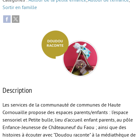
Catégories :
Autour de la petite enfance
,
Autour de l’enfance
,
Sortir en famille
Autour de l’école
Protéger les enfants
Face au handicap
Face au deuil
Sortir en famille
Vie de couple
Aide aux parents
Description
Place aux grands-parents
Les services de la communauté de communes de Haute
Cornouaille propose des espaces parents/enfants : l’espace
sensoriel et Petite bulle, lieu d’accueil enfant parents, au pôle
Enfance-Jeunesse de Châteauneuf du Faou ; ainsi que des
histoires à écouter avec "Doudou raconte" à la médiathèque de