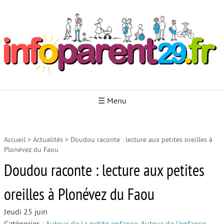
Infoparent29
☰ Menu
Accueil
>
Actualités
>
Doudou raconte : lecture aux petites oreilles à
Accueil
Plonévez du Faou
Autour de la naissance
Doudou raconte : lecture aux petites
Autour de la petite enfance
oreilles à Plonévez du Faou
Autour de l’enfance
Jeudi 25 juin
Autour de la jeunesse