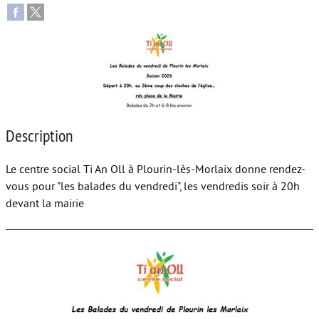
Autour de l’école
Protéger les enfants
Face au handicap
Face au deuil
Description
Sortir en famille
Vie de couple
Le centre social Ti An Oll à Plourin-lès-Morlaix donne rendez-
vous pour "les balades du vendredi", les vendredis soir à 20h
Aide aux parents
devant la mairie
Place aux grands-parents