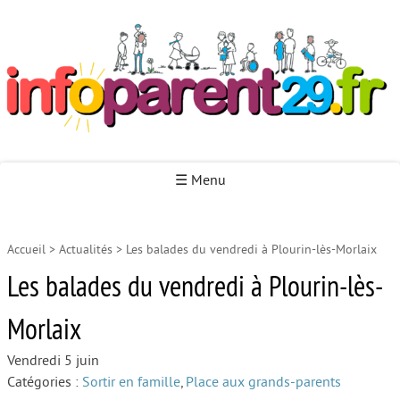
Infoparent29
☰ Menu
Accueil
>
Actualités
>
Les balades du vendredi à Plourin-lès-Morlaix
Accueil
Les balades du vendredi à Plourin-lès-
Autour de la naissance
Morlaix
Autour de la petite enfance
Autour de l’enfance
Vendredi 5 juin
Catégories :
Sortir en famille
,
Place aux grands-parents
Autour de la jeunesse